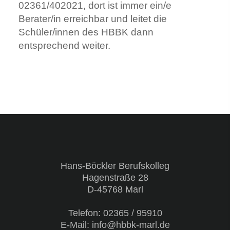
02361/402021, dort ist immer ein/e
Berater/in erreichbar und leitet die
Schüler/innen des HBBK dann
entsprechend weiter.
Hans-Böckler Berufskolleg
Hagenstraße 28
D-45768 Marl
Telefon:
02365 / 95910
E-Mail: info@hbbk-marl.de