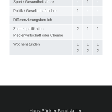
Sport / Gesundheitslehre
-
1
-
Politik / Gesellschaftslehre
1
-
-
Differenzierungsbereich
Zusatzqualifikation
2
1
1
Medienwirtschaft oder Chemie
Wochenstunden
1
1
1
2
2
2
Hans-Böckler Berufskolleg