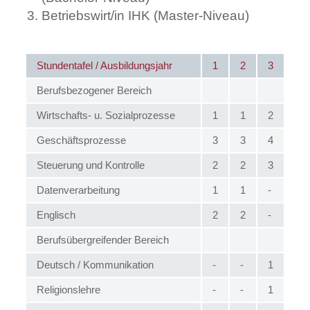
Betriebswirt/in IHK (Master-Niveau)
Stundentafel / Ausbildungsjahr
1
2
3
Berufsbezogener Bereich
Wirtschafts- u. Sozialprozesse
1
1
2
Geschäftsprozesse
3
3
4
Steuerung und Kontrolle
2
2
3
Datenverarbeitung
1
1
-
Englisch
2
2
-
Berufsübergreifender Bereich
Deutsch / Kommunikation
-
-
1
Religionslehre
-
-
1